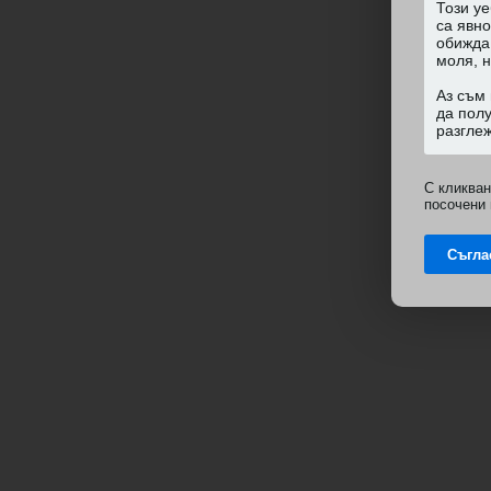
С кликван
посочени 
Съгла